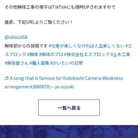
その他解体工事の様子はTikTokにも随時UPされますので
是非、下記URLよりご覧ください！
@sblock58
解体部からの投稿です
#仕事が楽しくなければ人生楽しくない
#エ
スブロック
#解体
#解体のプロ
#株式会社エスブロック
#土木工事
#解体屋さん
#職人募集
#かいたいの日常
♬ A song that is famous for Yodobashi Camera Weakness
arrangement(880870) – yo suzuki
一覧へ戻る