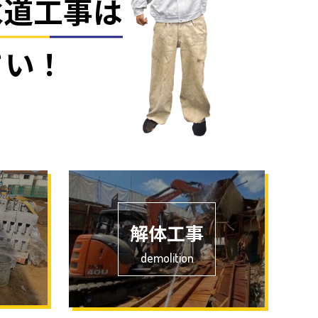
水道工事は
さい！
解体工事
demolition