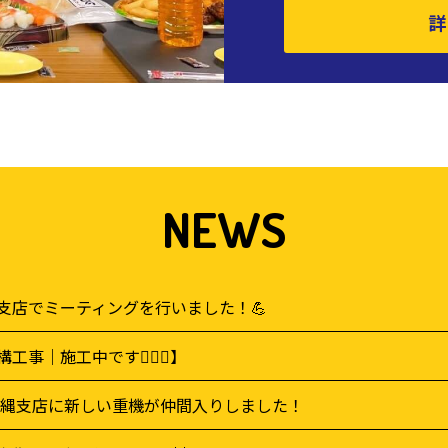
詳
NEWS
支店でミーティングを行いました！💪
構工事｜施工中です👷‍♂️✨】
 沖縄支店に新しい重機が仲間入りしました！