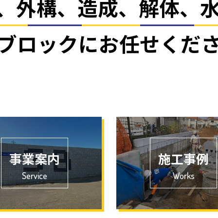
、外構、造成、解体、
ブロックにお任せくだ
事業案内
施工事例
Service
Works