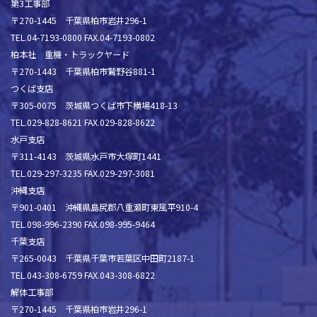
第3工事部
〒270-1445 千葉県柏市岩井296-1
TEL.04-7193-0800 FAX.04-7193-0802
柏本社 重機・トラックヤード
〒270-1443 千葉県柏市鷲野谷881-1
つくば支店
〒305-0075 茨城県つくば市下横場418-13
TEL.029-828-8621 FAX.029-828-8622
水戸支店
〒311-4143 茨城県水戸市大塚町1441
TEL.029-297-3235 FAX.029-297-3081
沖縄支店
〒901-0401 沖縄県島尻郡八重瀬町東風平910-4
TEL.098-996-2390 FAX.098-995-9464
千葉支店
〒265-0043 千葉県千葉市若葉区中田町2187-1
TEL.043-308-6759 FAX.043-308-6822
解体工事部
〒270-1445 千葉県柏市岩井296-1