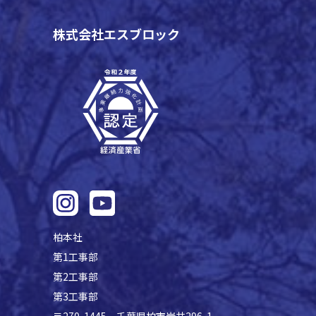
株式会社エスブロック
柏本社
第1工事部
第2工事部
第3工事部
〒270-1445 千葉県柏市岩井296-1