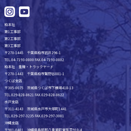
柏本社
第1工事部
第2工事部
第3工事部
〒270-1445 千葉県柏市岩井296-1
TEL.04-7193-0800 FAX.04-7193-0802
柏本社 重機・トラックヤード
〒270-1443 千葉県柏市鷲野谷881-1
つくば支店
〒305-0075 茨城県つくば市下横場418-13
TEL.029-828-8621 FAX.029-828-8622
水戸支店
〒311-4143 茨城県水戸市大塚町1441
TEL.029-297-3235 FAX.029-297-3081
沖縄支店
〒901-0401 沖縄県島尻郡八重瀬町東風平910-4