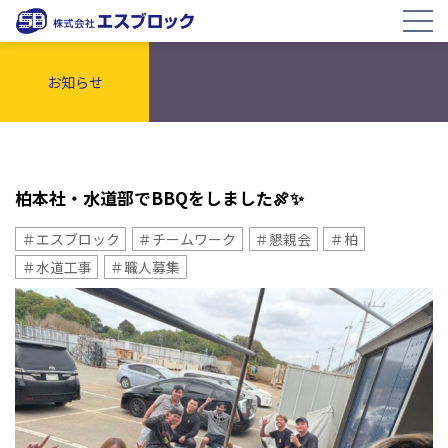
お知らせ
柏本社・水道部でBBQをしました🍖✨
＃エスブロック
＃チームワーク
＃懇親会
＃柏
＃水道工事
＃職人募集