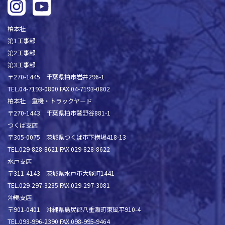
柏本社
第1工事部
第2工事部
第3工事部
〒270-1445 千葉県柏市岩井296-1
TEL.04-7193-0800 FAX.04-7193-0802
柏本社 重機・トラックヤード
〒270-1443 千葉県柏市鷲野谷881-1
つくば支店
〒305-0075 茨城県つくば市下横場418-13
TEL.029-828-8621 FAX.029-828-8622
水戸支店
〒311-4143 茨城県水戸市大塚町1441
TEL.029-297-3235 FAX.029-297-3081
沖縄支店
〒901-0401 沖縄県島尻郡八重瀬町東風平910-4
TEL.098-996-2390 FAX.098-995-9464