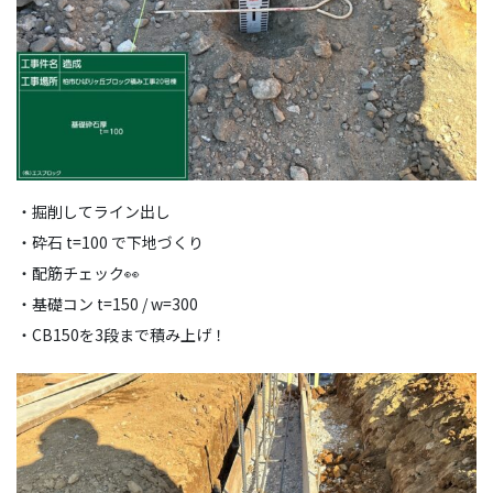
・掘削してライン出し
・砕石 t=100 で下地づくり
・配筋チェック👀
・基礎コン t=150 / w=300
・CB150を3段まで積み上げ！