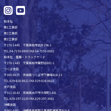
柏本社
第1工事部
第2工事部
第3工事部
〒270-1445 千葉県柏市岩井296-1
TEL.04-7193-0800 FAX.04-7193-0802
柏本社 重機・トラックヤード
〒270-1443 千葉県柏市鷲野谷881-1
つくば支店
〒305-0075 茨城県つくば市下横場418-13
TEL.029-828-8621 FAX.029-828-8622
水戸支店
〒311-4143 茨城県水戸市大塚町1441
TEL.029-297-3235 FAX.029-297-3081
沖縄支店
〒901-0401 沖縄県島尻郡八重瀬町東風平910-4