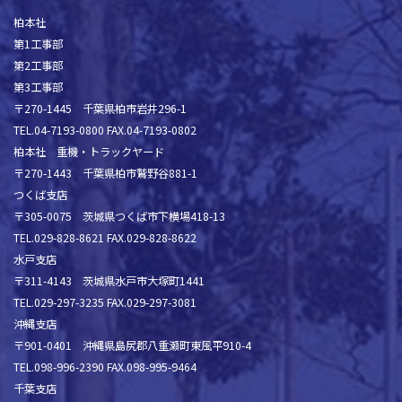
柏本社
第1工事部
第2工事部
第3工事部
〒270-1445 千葉県柏市岩井296-1
TEL.04-7193-0800 FAX.04-7193-0802
柏本社 重機・トラックヤード
〒270-1443 千葉県柏市鷲野谷881-1
つくば支店
〒305-0075 茨城県つくば市下横場418-13
TEL.029-828-8621 FAX.029-828-8622
水戸支店
〒311-4143 茨城県水戸市大塚町1441
TEL.029-297-3235 FAX.029-297-3081
沖縄支店
〒901-0401 沖縄県島尻郡八重瀬町東風平910-4
TEL.098-996-2390 FAX.098-995-9464
千葉支店